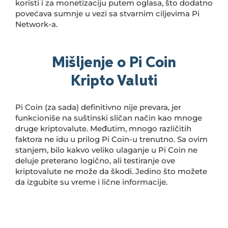
koristi i za monetizaciju putem oglasa, što dodatno
povećava sumnje u vezi sa stvarnim ciljevima Pi
Network-a.
Mišljenje o Pi Coin
Kripto Valuti
Pi Coin (za sada) definitivno nije prevara, jer
funkcioniše na suštinski sličan način kao mnoge
druge kriptovalute. Međutim, mnogo različitih
faktora ne idu u prilog Pi Coin-u trenutno. Sa ovim
stanjem, bilo kakvo veliko ulaganje u Pi Coin ne
deluje preterano logično, ali testiranje ove
kriptovalute ne može da škodi. Jedino što možete
da izgubite su vreme i lične informacije.