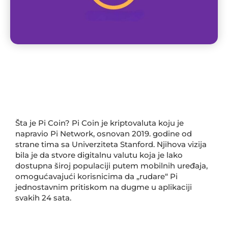
Šta je Pi Coin? Pi Coin je kriptovaluta koju je
napravio Pi Network, osnovan 2019. godine od
strane tima sa Univerziteta Stanford. Njihova vizija
bila je da stvore digitalnu valutu koja je lako
dostupna široj populaciji putem mobilnih uređaja,
omogućavajući korisnicima da „rudare“ Pi
jednostavnim pritiskom na dugme u aplikaciji
svakih 24 sata.