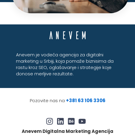
Anevem je vodeća agencija za digitalni
marketing u Srbiji, koja pomaže biznisima da
rastu kroz SEO, oglašavanje i strategije koje
donose merljive rezultate.
Pozovite nas na
+381 63 106 3306
Anevem Digitalna Marketing Agencija