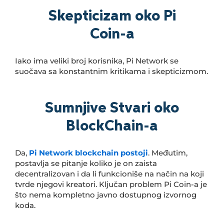
Skepticizam oko Pi
Coin-a
Iako ima veliki broj korisnika, Pi Network se
suočava sa konstantnim kritikama i skepticizmom.
Sumnjive Stvari oko
BlockChain-a
Da,
Pi Network blockchain postoji
. Međutim,
postavlja se pitanje koliko je on zaista
decentralizovan i da li funkcioniše na način na koji
tvrde njegovi kreatori. Ključan problem Pi Coin-a je
što nema kompletno javno dostupnog izvornog
koda.