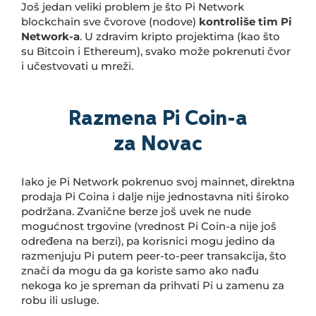
Još jedan veliki problem je što Pi Network
blockchain sve čvorove (nodove)
kontroliše tim Pi
Network-a
. U zdravim kripto projektima (kao što
su Bitcoin i Ethereum), svako može pokrenuti čvor
i učestvovati u mreži.
Razmena Pi Coin-a
za Novac
Iako je Pi Network pokrenuo svoj mainnet, direktna
prodaja Pi Coina i dalje nije jednostavna niti široko
podržana. Zvanične berze još uvek ne nude
mogućnost trgovine (vrednost Pi Coin-a nije još
određena na berzi), pa korisnici mogu jedino da
razmenjuju Pi putem peer-to-peer transakcija, što
znači da mogu da ga koriste samo ako nađu
nekoga ko je spreman da prihvati Pi u zamenu za
robu ili usluge.