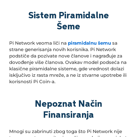
Sistem Piramidalne
Šeme
Pi Network veoma liči na
piramidalnu šemu
sa
strane generisanja novih korisnika. Pi Network
podstiče da pozivate nove članove i nagrađuje za
dovođenje više članova. Ovakav model podseća na
klasične piramidalne sisteme, gde vrednost dolazi
isključivo iz rasta mreže, a ne iz stvarne upotrebe ili
korisnosti Pi Coin-a.
Nepoznat Način
Finansiranja
Mnogi su zabrinuti zbog toga što Pi Network nije