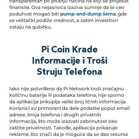
transparentan po pitanju načina na koji se projekat
finansira. Ova nejasnoća izaziva sumnje da bi ceo
poduhvat mogao biti
pump-and-dump šema
, gde
se veštački podiže vrednost, a zatim investitori
ostaju na gubitku.
Pi Coin Krade
Informacije i Troši
Struju Telefona
Iako nije potvrđeno da Pi Network troši značajnu
količinu baterije ili podataka telefona, nije sporno
da aplikacija prikuplja veliki broj ličnih informacija.
Korisnici su primorani da dele podatke poput email
adrese, broja telefona i drugih privatnih
informacija, što može izazvati zabrinutost oko
zaštite privatnosti. Takođe, aplikacija prikazuje
reklame, što znači da je moguće da se deo resursa