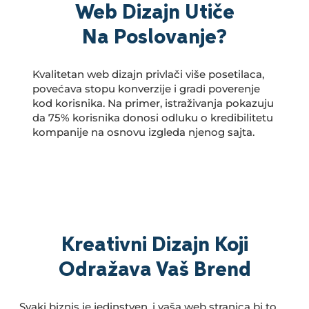
Web Dizajn Utiče
Na Poslovanje?
Kvalitetan web dizajn privlači više posetilaca,
povećava stopu konverzije i gradi poverenje
kod korisnika. Na primer, istraživanja pokazuju
da 75% korisnika donosi odluku o kredibilitetu
kompanije na osnovu izgleda njenog sajta.
Kreativni Dizajn Koji
Odražava Vaš Brend
Svaki biznis je jedinstven, i vaša web stranica bi to