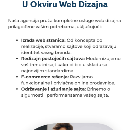
U Okviru Web Dizajna
Naša agencija pruža kompletne usluge web dizajna
prilagođene vašim potrebama, uključujući:
Izrada web stranica:
Od koncepta do
realizacije, stvaramo sajtove koji odražavaju
identitet vašeg brenda.
Redizajn postojećih sajtova:
Modernizujemo
vaš trenutni sajt kako bi bio u skladu sa
najnovijim standardima.
E-commerce rešenja:
Razvijamo
funkcionalne i privlačne online prodavnice.
Održavanje i ažuriranje sajta:
Brinemo o
sigurnosti i performansama vašeg sajta.