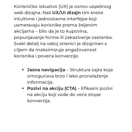
Korisničko iskustvo (UX) je osnov uspešnog
web dizajna. Naš
UX/UI dizajn
tim kreira
intuitivne i jednostavne interfejse koji
usmeravaju korisnike prema željenim
akcijama – bilo da je to kupovina,
popunjavanje forme ili zakazivanje sastanka.
Svaki detalj na vašoj stranici je dizajniran s
ciljem da maksimizuje angažovanost
korisnika i poveća konverzije.
Jasna navigacija
– Struktura sajta koja
omogućava brzo i lako pronalaženje
informacija.
Pozivi na akciju (CTA)
– Efikasni pozivi
na akciju koji vode do veće stope
konverzija.