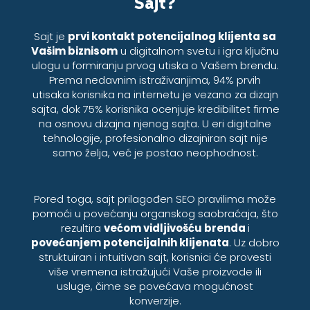
Sajt?
Sajt je
prvi kontakt potencijalnog klijenta sa
Vašim biznisom
u digitalnom svetu i igra ključnu
ulogu u formiranju prvog utiska o Vašem brendu.
Prema nedavnim istraživanjima, 94% prvih
utisaka korisnika na internetu je vezano za dizajn
sajta, dok 75% korisnika ocenjuje kredibilitet firme
na osnovu dizajna njenog sajta. U eri digitalne
tehnologije, profesionalno dizajniran sajt nije
samo želja, već je postao neophodnost.
Pored toga, sajt prilagođen SEO pravilima može
pomoći u povećanju organskog saobraćaja, što
rezultira
većom vidljivošću brenda
i
povećanjem potencijalnih klijenata
. Uz dobro
struktuiran i intuitivan sajt, korisnici će provesti
više vremena istražujući Vaše proizvode ili
usluge, čime se povećava mogućnost
konverzije.