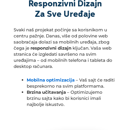
Responzivni Dizajn
Za Sve Uređaje
Svaki naš projekat počinje sa korisnikom u
centru pažnje. Danas, više od polovine web
saobraćaja dolazi sa mobilnih uređaja, zbog
čega je
responzivni dizajn
ključan. Vaša web
stranica će izgledati savršeno na svim
uređajima – od mobilnih telefona i tableta do
desktop računara.
Mobilna optimizacija
– Vaš sajt će raditi
besprekorno na svim platformama.
Brzina učitavanja
– Optimizujemo
brzinu sajta kako bi korisnici imali
najbolje iskustvo.