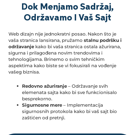
Dok Menjamo Sadržaj,
Održavamo I Vaš Sajt
Web dizajn nije jednokratni posao. Nakon što je
vaša stranica lansirana, pružamo
stalnu podršku i
održavanje
kako bi vaša stranica ostala ažurirana,
sigurna i prilagođena novim trendovima i
tehnologijama. Brinemo o svim tehničkim
aspektima kako biste se vi fokusirali na vođenje
vašeg biznisa.
Redovno ažuriranje
– Održavanje svih
elemenata sajta kako bi sve funkcionisalo
besprekorno.
Sigurnosne mere
– Implementacija
sigurnosnih protokola kako bi vaš sajt bio
zaštićen od pretnji.