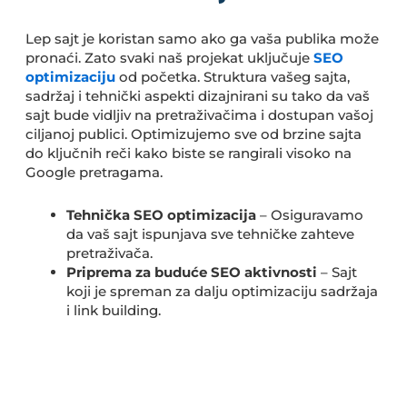
Lep sajt je koristan samo ako ga vaša publika može
pronaći. Zato svaki naš projekat uključuje
SEO
optimizaciju
od početka. Struktura vašeg sajta,
sadržaj i tehnički aspekti dizajnirani su tako da vaš
sajt bude vidljiv na pretraživačima i dostupan vašoj
ciljanoj publici. Optimizujemo sve od brzine sajta
do ključnih reči kako biste se rangirali visoko na
Google pretragama.
Tehnička SEO optimizacija
– Osiguravamo
da vaš sajt ispunjava sve tehničke zahteve
pretraživača.
Priprema za buduće SEO aktivnosti
– Sajt
koji je spreman za dalju optimizaciju sadržaja
i link building.