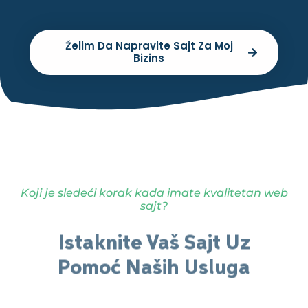
Želim Da Napravite Sajt Za Moj
Bizins
Koji je sledeći korak kada imate kvalitetan web
sajt?
Istaknite Vaš Sajt Uz
Pomoć Naših Usluga