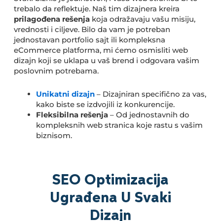
trebalo da reflektuje. Naš tim dizajnera kreira
prilagođena rešenja
koja odražavaju vašu misiju,
vrednosti i ciljeve. Bilo da vam je potreban
jednostavan portfolio sajt ili kompleksna
eCommerce platforma, mi ćemo osmisliti web
dizajn koji se uklapa u vaš brend i odgovara vašim
poslovnim potrebama.
Unikatni dizajn
– Dizajniran specifično za vas,
kako biste se izdvojili iz konkurencije.
Fleksibilna rešenja
– Od jednostavnih do
kompleksnih web stranica koje rastu s vašim
biznisom.
SEO Optimizacija
Ugrađena U Svaki
Dizajn