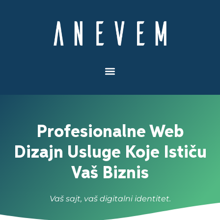
Пређи
на
садржај
Profesionalne Web
Dizajn Usluge Koje Ističu
Vaš Biznis
Vaš sajt, vaš digitalni identitet.