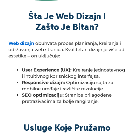
Šta Je Web Dizajn I
Zašto Je Bitan?
Web dizajn
obuhvata proces planiranja, kreiranja i
održavanja web stranica. Kvalitetan dizajn je više od
estetike – on uključuje:
User Experience (UX):
Kreiranje jednostavnog
i intuitivnog korisničkog interfejsa.
Responsive dizajn:
Optimizaciju sajta za
mobilne uređaje i različite rezolucije.
SEO optimizaciju:
Stranice prilagođene
pretraživačima za bolje rangiranje.
Usluge Koje Pružamo