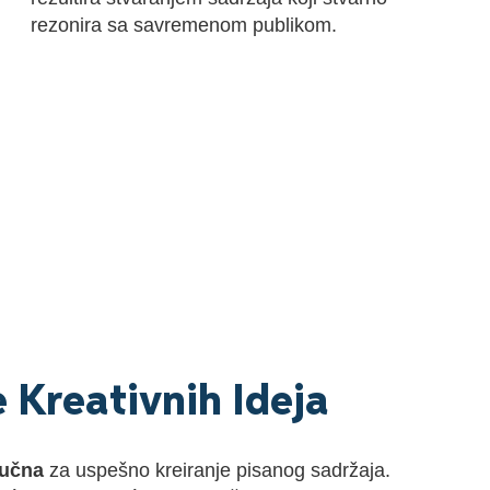
rezonira sa savremenom publikom.
e Kreativnih Ideja
jučna
za uspešno kreiranje pisanog sadržaja.