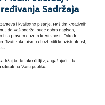
ređivanja Sadržaja
zahteva i kvalitetno pisanje. Naš tim kreativnih
inuti da Vaš sadržaj bude dobro napisan,
an i sa pravom dozom kreativnosti. Takođe
ređivati kako bismo obezbedili konzistentnost,
st.
 sadržaj bude
lako čitljiv
, angažujući i da
n utisak
na Vašu publiku.