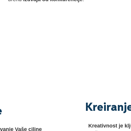
Kreiranj
e
Kreativnost je kl
anje Vaše ciljne