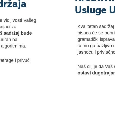
držaja
Usluge U
 vidljivosti Vašeg
Kvalitetan sadržaj 
njaci za
pisaca će se pobr
aš
sadržaj bude
gramatički isprav
uriran na
ćemo ga pažljivo u
 algoritmima.
jasnoću i privlačno
etrage i privući
Naš cilj je da Vaš
ostavi dugotraja