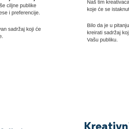
Naš tim kreativac
še ciljne publike
koje će se istaknut
ese i preferencije.
Bilo da je u pitanj
an sadržaj koji će
kreirati sadržaj ko
e.
Vašu publiku.
Kreativni