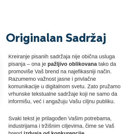
Originalan Sadržaj
Kreiranje pisanih sadržaja nije obična usluga
pisanja – ona je
pažljivo oblikovana
tako da
promoviše Vaš brend na najefikasniji način.
Razumemo važnost jasne i privlačne
komunikacije u digitalnom svetu. Zato pružamo
vrhunske tekstualne sadržaje koji ne samo da
informišu, već i angažuju Vašu ciljnu publiku.
Svaki tekst je prilagođen Vašim potrebama,
industrijama i tržišnim ciljevima, čime se Vaš
brend
izdvaja od konkurencije
.