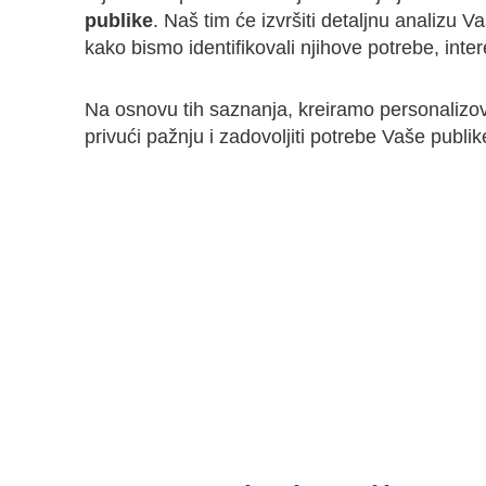
publike
. Naš tim će izvršiti detaljnu analizu Va
kako bismo identifikovali njihove potrebe, inter
Na osnovu tih saznanja, kreiramo personalizov
privući pažnju i zadovoljiti potrebe Vaše publik