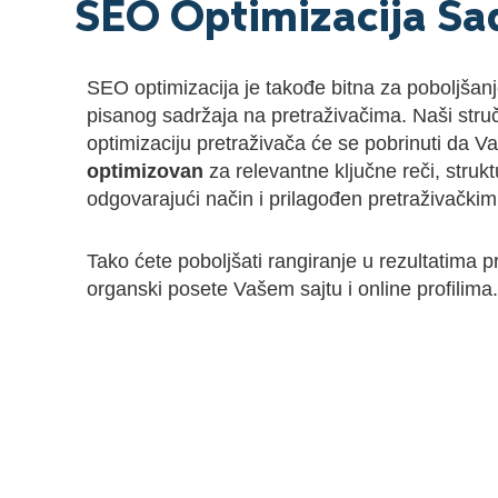
SEO Optimizacija Sa
SEO optimizacija je takođe bitna za poboljšanje
pisanog sadržaja na pretraživačima. Naši struč
optimizaciju pretraživača će se pobrinuti da V
optimizovan
za relevantne ključne reči, strukt
odgovarajući način i prilagođen pretraživačkim
Tako ćete poboljšati rangiranje u rezultatima pr
organski posete Vašem sajtu i online profilima.