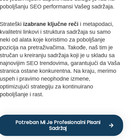
poboljšanju SEO performansi Vašeg sadržaja.
Strateški
izabrane ključne reči
i metapodaci,
kvalitetni linkovi i struktura sadržaja su samo
neki od alata koje koristimo za poboljšanje
pozicija na pretraživačima. Takođe, naš tim je
stručan u kreiranju sadržaja koji je u skladu sa
najnovijim SEO trendovima, garantujući da Vaša
stranica ostane konkurentna. Na kraju, merimo
uspeh i pravimo neophodne izmene,
optimizujući strategiju za kontinuirano
poboljšanje i rast.
Potreban Mi Je Profesionalni Pisani
Sadržaj