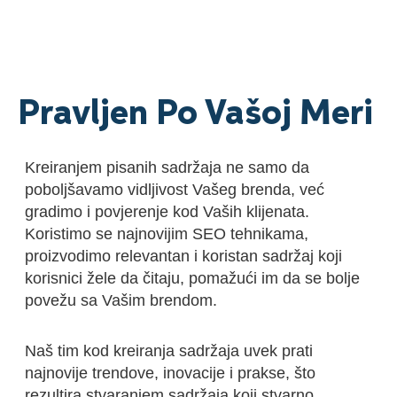
Pravljen Po Vašoj Meri
Kreiranjem pisanih sadržaja ne samo da
poboljšavamo vidljivost Vašeg brenda, već
gradimo i povjerenje kod Vaših klijenata.
Koristimo se najnovijim SEO tehnikama,
proizvodimo relevantan i koristan sadržaj koji
korisnici žele da čitaju, pomažući im da se bolje
povežu sa Vašim brendom.
Naš tim kod kreiranja sadržaja uvek prati
najnovije trendove, inovacije i prakse, što
rezultira stvaranjem sadržaja koji stvarno