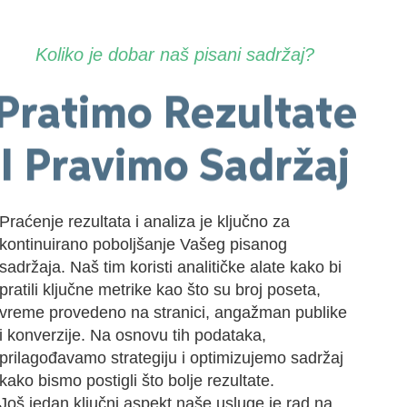
Koliko je dobar naš pisani sadržaj?
Pratimo Rezultate
I Pravimo Sadržaj
Praćenje rezultata i analiza je ključno za
kontinuirano poboljšanje Vašeg pisanog
sadržaja. Naš tim koristi analitičke alate kako bi
pratili ključne metrike kao što su broj poseta,
vreme provedeno na stranici, angažman publike
i konverzije. Na osnovu tih podataka,
prilagođavamo strategiju i optimizujemo sadržaj
kako bismo postigli što bolje rezultate.
Još jedan ključni aspekt naše usluge je rad na