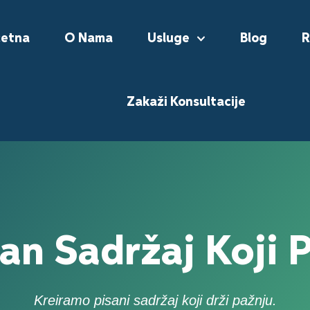
četna
O Nama
Usluge
Blog
R
Zakaži Konsultacije
an Sadržaj Koji 
Kreiramo pisani sadržaj koji drži pažnju.