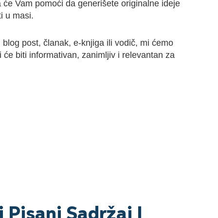
a će Vam pomoći da generišete originalne ideje
i u masi.
u blog post, članak, e-knjiga ili vodič, mi ćemo
ji će biti informativan, zanimljiv i relevantan za
 Pisani Sadržaj I