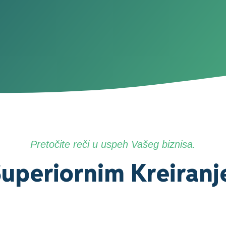
Pretočite reči u uspeh Vašeg biznisa.
Superiornim Kreiranj