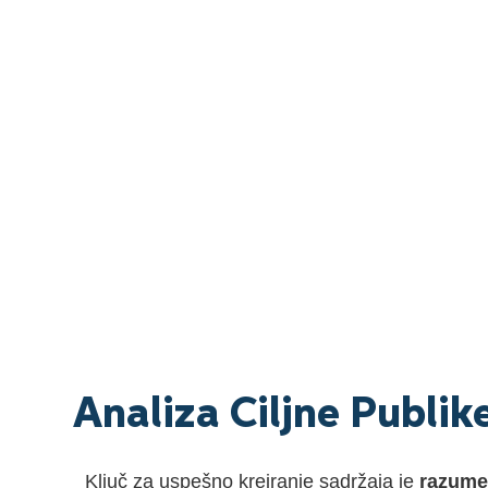
Analiza Ciljne Publik
Ključ za uspešno kreiranje sadržaja je
razumev