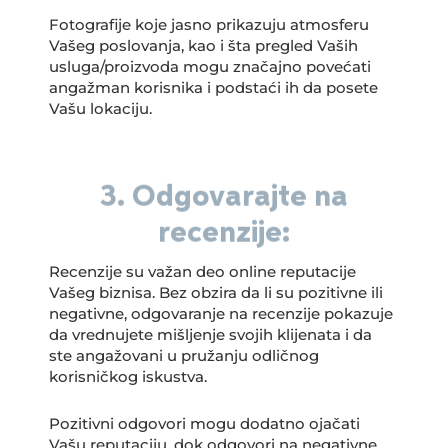
Fotografije koje jasno prikazuju atmosferu
Vašeg poslovanja, kao i šta pregled Vaših
usluga/proizvoda mogu značajno povećati
angažman korisnika i podstaći ih da posete
Vašu lokaciju.
3. Odgovarajte na
recenzije:
Recenzije su važan deo online reputacije
Vašeg biznisa. Bez obzira da li su pozitivne ili
negativne, odgovaranje na recenzije pokazuje
da vrednujete mišljenje svojih klijenata i da
ste angažovani u pružanju odličnog
korisničkog iskustva.
Pozitivni odgovori mogu dodatno ojačati
Vašu reputaciju, dok odgovori na negativne