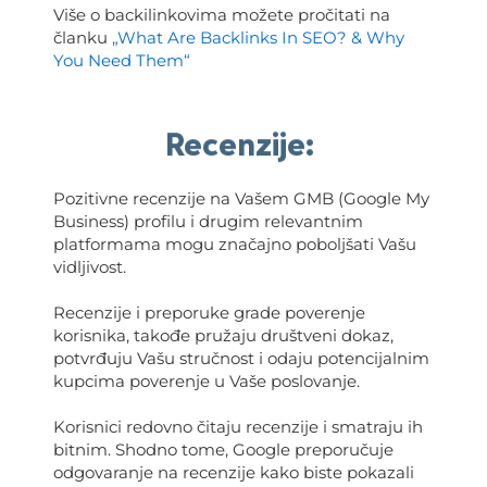
Više o backilinkovima možete pročitati na
članku
„What Are Backlinks In SEO? & Why
You Need Them“
Recenzije:
Pozitivne recenzije na Vašem GMB (Google My
Business) profilu i drugim relevantnim
platformama mogu značajno poboljšati Vašu
vidljivost.
Recenzije i preporuke grade poverenje
korisnika, takođe pružaju društveni dokaz,
potvrđuju Vašu stručnost i odaju potencijalnim
kupcima poverenje u Vaše poslovanje.
Korisnici redovno čitaju recenzije i smatraju ih
bitnim. Shodno tome, Google preporučuje
odgovaranje na recenzije kako biste pokazali