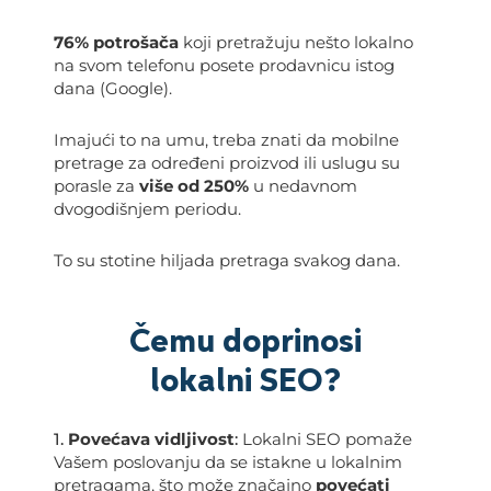
76% potrošača
koji pretražuju nešto lokalno
na svom telefonu posete prodavnicu istog
dana (Google).
Imajući to na umu, treba znati da mobilne
pretrage za određeni proizvod ili uslugu su
porasle za
više od 250%
u nedavnom
dvogodišnjem periodu.
To su stotine hiljada pretraga svakog dana.
Čemu doprinosi
lokalni SEO?
1.
Povećava vidljivost
:
Lokalni SEO pomaže
Vašem poslovanju da se istakne u lokalnim
pretragama, što može značajno
povećati