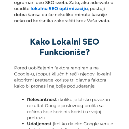
ogroman deo SEO sveta. Zato, ako adekvatno
uradite
lokalnu SEO optimizaciju
, postoji
dobra šansa da će nekoliko minuta kasnije
neko od korisnika zakoračiti kroz Vaša vrata.
Kako Lokalni SEO
Funkcioniše?
Pored uobičajenih faktora rangiranja na
Google-u, (poput ključnih reči) njegovi lokalni
algoritmi pretrage koriste
tri glavna faktora
kako bi pronašli najbolje podudaranje:
Relevantnost
(koliko je blisko povezan
rezultat Google poslovnog profila sa
rečima koje korisnik koristi u svojoj
pretrazi)
Udaljenost
(koliko daleko Google veruje