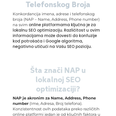
Telefonskog Broja
Konkordancija imena, adrese i telefonskog
broja (NAP – Name, Address, Phone number)
online platformama ključna je za
na svim
lokalnu SEO optimizaciju. Različitost u ovim
informacijama može dovesti do konfuzije
kod potrošača i Google algoritma,
negativno utičući na Vašu SEO poziciju.
Šta znači NAP u
lokalnoj SEO
optimizaciji?
NAP je akronim za Name, Address, Phone
number
(Ime, Adresa, Broj telefona).
Konzistentnost ovih podataka preko različitih
online platformi jedan je od ključnih faktora u