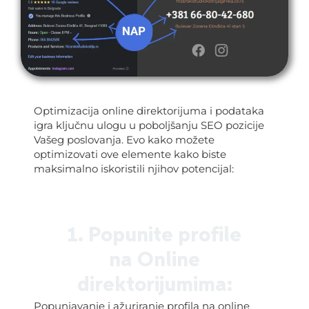
Optimizacija online direktorijuma i podataka
igra ključnu ulogu u poboljšanju SEO pozicije
Vašeg poslovanja. Evo kako možete
optimizovati ove elemente kako biste
maksimalno iskoristili njihov potencijal:
1. Popunite profile
na Online
direktorijumima:
Popunjavanje i ažuriranje profila na online