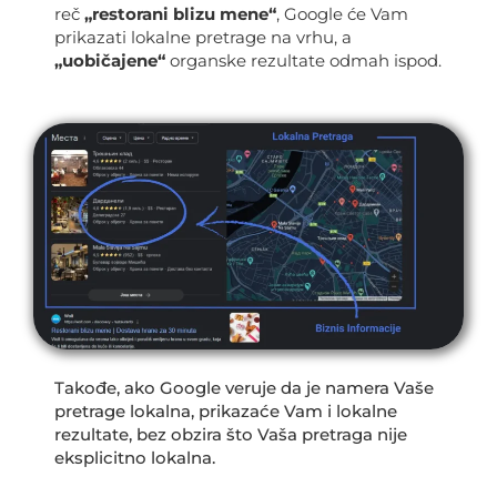
reč
„restorani blizu mene“
, Google će Vam
prikazati lokalne pretrage na vrhu, a
„uobičajene“
organske rezultate odmah ispod.
Takođe, ako Google veruje da je namera Vaše
pretrage lokalna, prikazaće Vam i lokalne
rezultate, bez obzira što Vaša pretraga nije
eksplicitno lokalna.