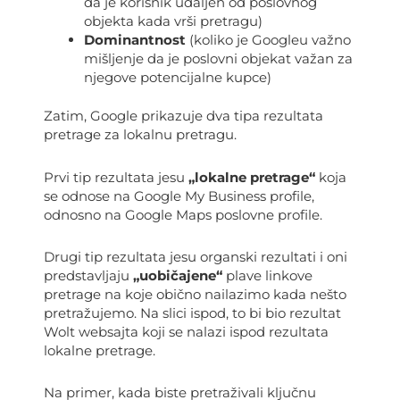
da je korisnik udaljen od poslovnog
objekta kada vrši pretragu)
Dominantnost
(koliko je Googleu važno
mišljenje da je poslovni objekat važan za
njegove potencijalne kupce)
Zatim, Google prikazuje dva tipa rezultata
pretrage za lokalnu pretragu.
Prvi tip rezultata jesu
„lokalne pretrage“
koja
se odnose na Google My Business profile,
odnosno na Google Maps poslovne profile.
Drugi tip rezultata jesu organski rezultati i oni
predstavljaju
„uobičajene“
plave linkove
pretrage na koje obično nailazimo kada nešto
pretražujemo. Na slici ispod, to bi bio rezultat
Wolt websajta koji se nalazi ispod rezultata
lokalne pretrage.
Na primer, kada biste pretraživali ključnu