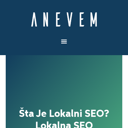
Пређи
на
садржај
Šta Je Lokalni SEO?
Lokalna SEO