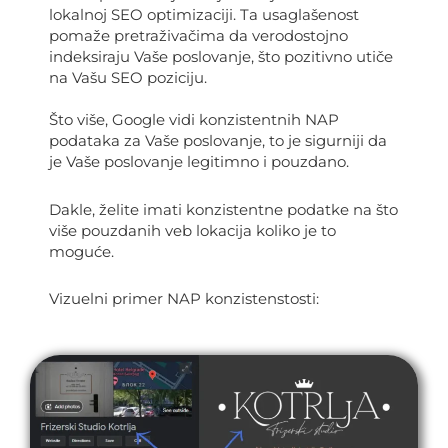
lokalnoj SEO optimizaciji. Ta usaglašenost
pomaže pretraživačima da verodostojno
indeksiraju Vaše poslovanje, što pozitivno utiče
na Vašu SEO poziciju.
Što više, Google vidi konzistentnih NAP
podataka za Vaše poslovanje, to je sigurniji da
je Vaše poslovanje legitimno i pouzdano.
Dakle, želite imati konzistentne podatke na što
više pouzdanih veb lokacija koliko je to
moguće.
Vizuelni primer NAP konzistenstosti: