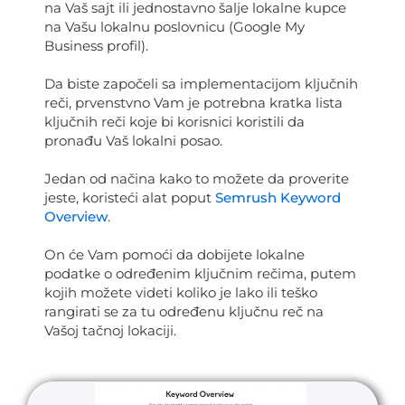
na Vaš sajt ili jednostavno šalje lokalne kupce
na Vašu lokalnu poslovnicu (Google My
Business profil).
Da biste započeli sa implementacijom ključnih
reči, prvenstvno Vam je potrebna kratka lista
ključnih reči koje bi korisnici koristili da
pronađu Vaš lokalni posao.
Jedan od načina kako to možete da proverite
jeste, koristeći alat poput
Semrush Keyword
Overview
.
On će Vam pomoći da dobijete lokalne
podatke o određenim ključnim rečima, putem
kojih možete videti koliko je lako ili teško
rangirati se za tu određenu ključnu reč na
Vašoj tačnoj lokaciji.