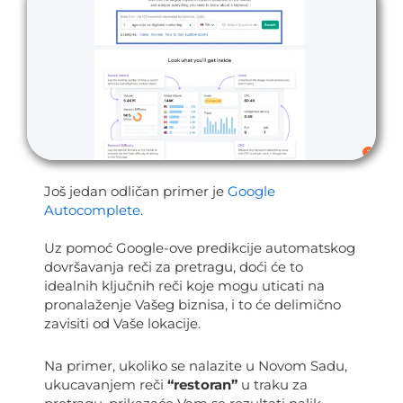
Još jedan odličan primer je
Google
Autocomplete
.
Uz pomoć Google-ove predikcije automatskog
dovršavanja reči za pretragu, doći će to
idealnih ključnih reči koje mogu uticati na
pronalaženje Vašeg biznisa, i to će delimično
zavisiti od Vaše lokacije.
Na primer, ukoliko se nalazite u Novom Sadu,
ukucavanjem reči
“restoran”
u traku za