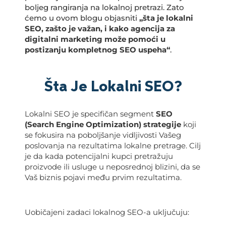
boljeg rangiranja na lokalnoj pretrazi. Zato
ćemo u ovom blogu objasniti
„šta je lokalni
SEO, zašto je važan, i kako agencija za
digitalni marketing može pomoći u
postizanju kompletnog SEO uspeha“
.
Šta Je Lokalni SEO?
Lokalni SEO je specifičan segment
SEO
(Search Engine Optimization) strategije
koji
se fokusira na poboljšanje vidljivosti Vašeg
poslovanja na rezultatima lokalne pretrage. Cilj
je da kada potencijalni kupci pretražuju
proizvode ili usluge u neposrednoj blizini, da se
Vaš biznis pojavi među prvim rezultatima.
Uobičajeni zadaci lokalnog SEO-a uključuju: