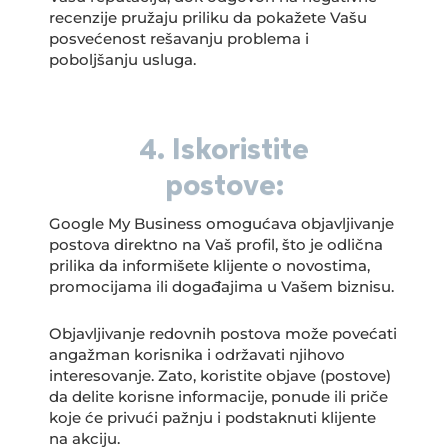
recenzije pružaju priliku da pokažete Vašu
posvećenost rešavanju problema i
poboljšanju usluga.
4. Iskoristite
postove:
Google My Business omogućava objavljivanje
postova direktno na Vaš profil, što je odlična
prilika da informišete klijente o novostima,
promocijama ili događajima u Vašem biznisu.
Objavljivanje redovnih postova može povećati
angažman korisnika i održavati njihovo
interesovanje. Zato, koristite objave (postove)
da delite korisne informacije, ponude ili priče
koje će privući pažnju i podstaknuti klijente
na akciju.