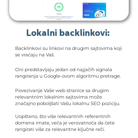
Lokalni backlinkovi:
Backlinkovi su linkovi na drugim sajtovima koji
se vraćaju na Vaš.
Oni predstavljaju jedan od najjačih signala
rangiranja u Google-ovom algoritmu pretrage.
Povezivanje Vaše web stranice sa drugim
relevantnim lokalnim sajtovima može
značajno poboljšati Vašu lokalnu SEO poziciju.
Uopšteno, što više relevantnih referentnih
domena imate, veća je verovatnoća da ćete
rangirati više za relevantne ključne reči.