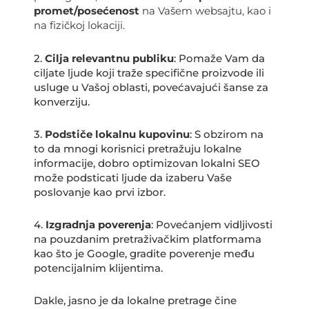
promet/posećenost
na Vašem websajtu, kao i
na fizičkoj lokaciji.
2.
Cilja relevantnu publiku
: Pomaže Vam da
ciljate ljude koji traže specifične proizvode ili
usluge u Vašoj oblasti, povećavajući šanse za
konverziju.
3.
Podstiče lokalnu kupovinu
: S obzirom na
to da mnogi korisnici pretražuju lokalne
informacije, dobro optimizovan lokalni SEO
može podsticati ljude da izaberu Vaše
poslovanje kao prvi izbor.
4.
Izgradnja poverenja
: Povećanjem vidljivosti
na pouzdanim pretraživačkim platformama
kao što je Google, gradite poverenje među
potencijalnim klijentima.
Dakle, jasno je da lokalne pretrage čine