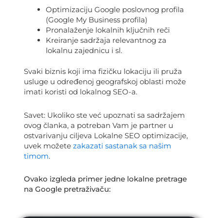
Optimizaciju Google poslovnog profila
(Google My Business profila)
Pronalaženje lokalnih ključnih reči
Kreiranje sadržaja relevantnog za
lokalnu zajednicu i sl.
Svaki biznis koji ima fizičku lokaciju ili pruža
usluge u određenoj geografskoj oblasti može
imati koristi od lokalnog SEO-a.
Savet: Ukoliko ste već upoznati sa sadržajem
ovog članka, a potreban Vam je partner u
ostvarivanju ciljeva Lokalne SEO optimizacije,
uvek možete
zakazati sastanak sa našim
timom
.
Ovako izgleda primer jedne lokalne pretrage
na Google pretraživaču: