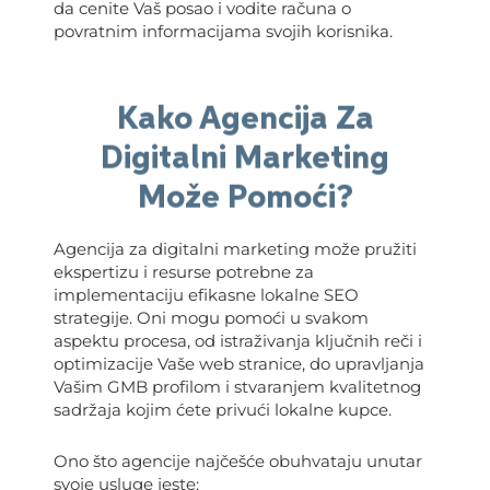
da cenite Vaš posao i vodite računa o
povratnim informacijama svojih korisnika.
Kako Agencija Za
Digitalni Marketing
Može Pomoći?
Agencija za digitalni marketing može pružiti
ekspertizu i resurse potrebne za
implementaciju efikasne lokalne SEO
strategije. Oni mogu pomoći u svakom
aspektu procesa, od istraživanja ključnih reči i
optimizacije Vaše web stranice, do upravljanja
Vašim GMB profilom i stvaranjem kvalitetnog
sadržaja kojim ćete privući lokalne kupce.
Ono što agencije najčešće obuhvataju unutar
svoje usluge jeste: