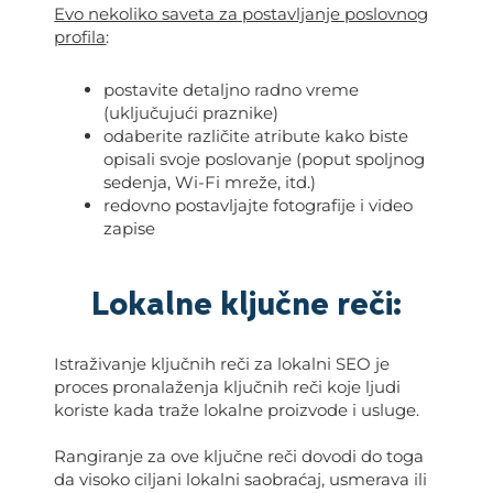
Evo nekoliko saveta za postavljanje poslovnog
profila
:
postavite detaljno radno vreme
(uključujući praznike)
odaberite različite atribute kako biste
opisali svoje poslovanje (poput spoljnog
sedenja, Wi-Fi mreže, itd.)
redovno postavljajte fotografije i video
zapise
Lokalne ključne reči:
Istraživanje ključnih reči za lokalni SEO je
proces pronalaženja ključnih reči koje ljudi
koriste kada traže lokalne proizvode i usluge.
Rangiranje za ove ključne reči dovodi do toga
da visoko ciljani lokalni saobraćaj, usmerava ili