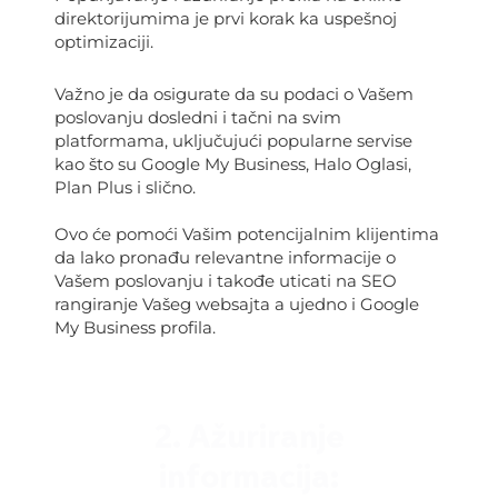
direktorijumima je prvi korak ka uspešnoj
optimizaciji.
Važno je da osigurate da su podaci o Vašem
poslovanju dosledni i tačni na svim
platformama, uključujući popularne servise
kao što su Google My Business, Halo Oglasi,
Plan Plus i slično.
Ovo će pomoći Vašim potencijalnim klijentima
da lako pronađu relevantne informacije o
Vašem poslovanju i takođe uticati na SEO
rangiranje Vašeg websajta a ujedno i Google
My Business profila.
2. Ažuriranje
informacija: